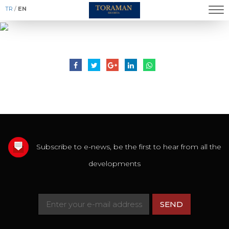
TR
/
EN
Subscribe to e-news, be the first to hear from all the
developments