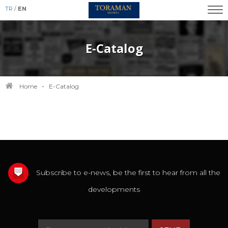
TR
/
EN
E-Catalog
Home
-
E-Catalog
Subscribe to e-news, be the first to hear from all the
developments